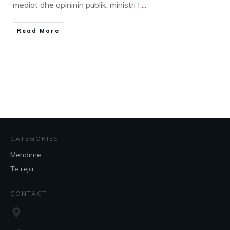
mediat dhe opininin publik, ministri I
...
​Read More
CATEGORIES
Mendime
Te reja
CONTACT