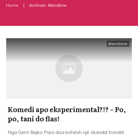
|
Home
Archives: Mendime
Mendime
Komedi apo eksperimental?!? – Po,
po, tani do flas!
Nga Gent Bejko Para disa kohësh një skandal tronditi